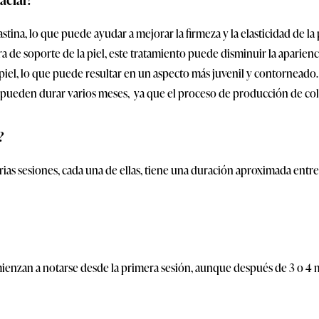
ina, lo que puede ayudar a mejorar la firmeza y la elasticidad de la p
ra de soporte de la piel, este tratamiento puede disminuir la aparienci
a piel, lo que puede resultar en un aspecto más juvenil y contorneado.
y pueden durar varios meses, ya que el proceso de producción de co
?
rias sesiones, cada una de ellas, tiene una duración aproximada entr
comienzan a notarse desde la primera sesión, aunque después de 3 o 4