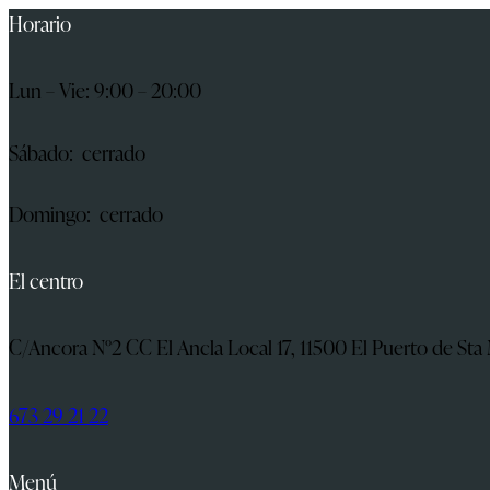
Horario
Lun – Vie: 9:00 – 20:00
Sábado: cerrado
Domingo: cerrado
El centro
C/Ancora N°2 CC El Ancla Local 17, 11500 El Puerto de Sta 
673 29 21 22
Menú