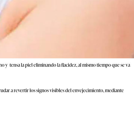
no y tensa la piel eliminando la flacidez, al mismo tiempo que se va
dar a revertir los signos visibles del envejecimiento, mediante