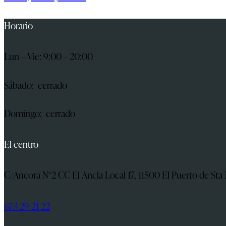
Horario
Lun – Vie: 9:00 – 20:00
Sábado: cerrado
Domingo: cerrado
El centro
C/Ancora N°2 CC El Ancla Local 17, 11500 El Puerto de Sta 
673 29 21 22