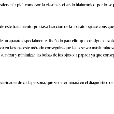
ostienen la piel, como son la elastina y el ácido hialurónico, por lo
e este tratamiento, gracias a la acción de la aparatología se consigu
de un aparato especialmente diseñado para ello, que consigue devolverl
ínea en la zona, este método conseguirá que la tez se vea más luminos
uavizar y minimizar las bolsas de los ojos o la papada ya que consegu
ecesidades de cada persona, que se determinará en el diagnóstico de l