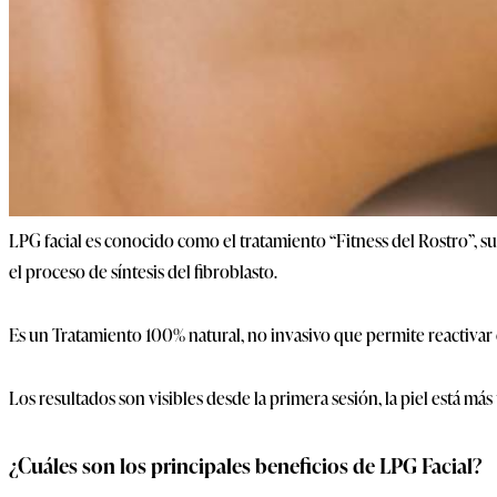
LPG facial es conocido como el tratamiento “Fitness del Rostro”, su
el proceso de síntesis del fibroblasto.
Es un Tratamiento 100% natural, no invasivo que permite reactivar 
Los resultados son visibles desde la primera sesión, la piel está más 
¿Cuáles son los principales beneficios de LPG Facial?