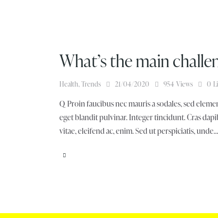
What’s the main challen
Health
,
Trends
21/04/2020
954
Views
0
L
Q Proin faucibus nec mauris a sodales, sed elemen
eget blandit pulvinar. Integer tincidunt. Cras da
vitae, eleifend ac, enim. Sed ut perspiciatis, unde…