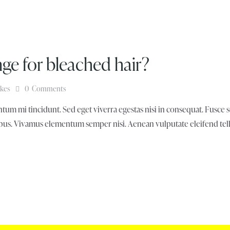
ge for bleached hair?
ikes
0
Comments
tum mi tincidunt. Sed eget viverra egestas nisi in consequat. Fusce 
pibus. Vivamus elementum semper nisi. Aenean vulputate eleifend tellu