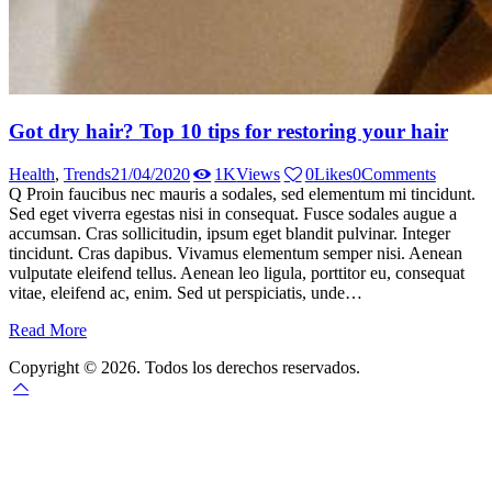
Got dry hair? Top 10 tips for restoring your hair
Health
,
Trends
21/04/2020
1K
Views
0
Likes
0
Comments
Q Proin faucibus nec mauris a sodales, sed elementum mi tincidunt.
Sed eget viverra egestas nisi in consequat. Fusce sodales augue a
accumsan. Cras sollicitudin, ipsum eget blandit pulvinar. Integer
tincidunt. Cras dapibus. Vivamus elementum semper nisi. Aenean
vulputate eleifend tellus. Aenean leo ligula, porttitor eu, consequat
vitae, eleifend ac, enim. Sed ut perspiciatis, unde…
Read More
Copyright © 2026. Todos los derechos reservados.