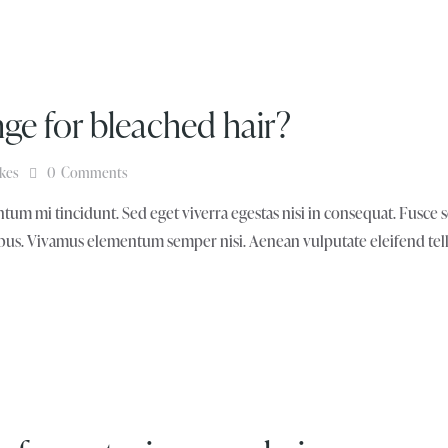
ge for bleached hair?
ikes
0
Comments
tum mi tincidunt. Sed eget viverra egestas nisi in consequat. Fusce 
pibus. Vivamus elementum semper nisi. Aenean vulputate eleifend tellu