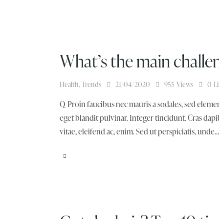
What’s the main challen
Health
,
Trends
21/04/2020
955
Views
0
L
Q Proin faucibus nec mauris a sodales, sed elemen
eget blandit pulvinar. Integer tincidunt. Cras da
vitae, eleifend ac, enim. Sed ut perspiciatis, unde…