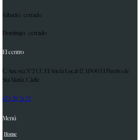
Sábado: cerrado
Domingo: cerrado
El centro
C/Ancora N°2 CC El Ancla Local 17, 11500 El Puerto de
Sta María, Cádiz
673 29 21 22
Menú
Home