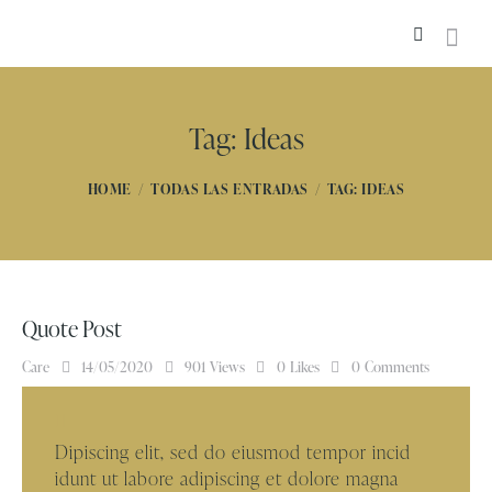
Tag: Ideas
HOME
TODAS LAS ENTRADAS
TAG: IDEAS
Quote Post
Care
14/05/2020
901
Views
0
Likes
0
Comments
Dipiscing elit, sed do eiusmod tempor incid
idunt ut labore adipiscing et dolore magna