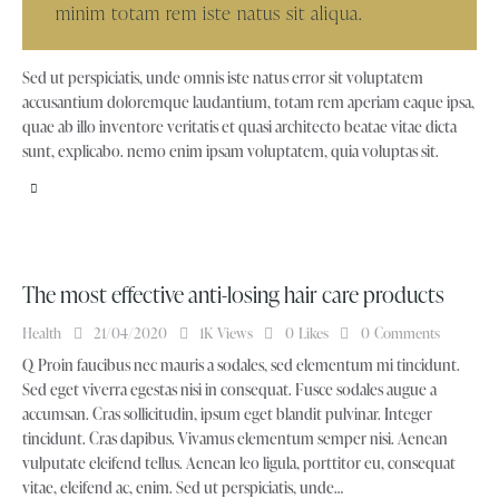
minim totam rem iste natus sit aliqua.
Sed ut perspiciatis, unde omnis iste natus error sit voluptatem
accusantium doloremque laudantium, totam rem aperiam eaque ipsa,
quae ab illo inventore veritatis et quasi architecto beatae vitae dicta
sunt, explicabo. nemo enim ipsam voluptatem, quia voluptas sit.
The most effective anti-losing hair care products
Health
21/04/2020
1K
Views
0
Likes
0
Comments
Q Proin faucibus nec mauris a sodales, sed elementum mi tincidunt.
Sed eget viverra egestas nisi in consequat. Fusce sodales augue a
accumsan. Cras sollicitudin, ipsum eget blandit pulvinar. Integer
tincidunt. Cras dapibus. Vivamus elementum semper nisi. Aenean
vulputate eleifend tellus. Aenean leo ligula, porttitor eu, consequat
vitae, eleifend ac, enim. Sed ut perspiciatis, unde…