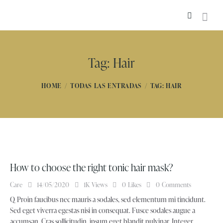
Tag: Hair
HOME
TODAS LAS ENTRADAS
TAG: HAIR
How to choose the right tonic hair mask?
Care
14/05/2020
1K
Views
0
Likes
0
Comments
Q Proin faucibus nec mauris a sodales, sed elementum mi tincidunt.
Sed eget viverra egestas nisi in consequat. Fusce sodales augue a
accumsan. Cras sollicitudin, ipsum eget blandit pulvinar. Integer