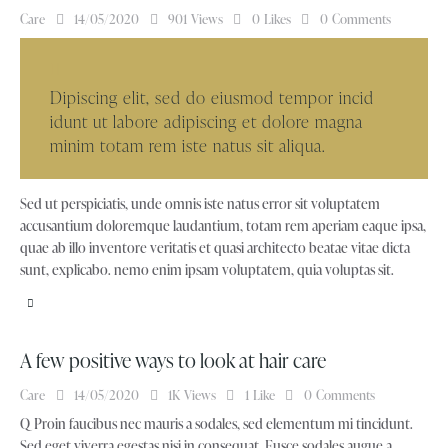
Care
14/05/2020
901
Views
0
Likes
0
Comments
Dipiscing elit, sed do eiusmod tempor incid
idunt ut labore adipiscing et dolore magna
minim totam rem iste natus sit aliqua.
Sed ut perspiciatis, unde omnis iste natus error sit voluptatem
accusantium doloremque laudantium, totam rem aperiam eaque ipsa,
quae ab illo inventore veritatis et quasi architecto beatae vitae dicta
sunt, explicabo. nemo enim ipsam voluptatem, quia voluptas sit.
A few positive ways to look at hair care
Care
14/05/2020
1K
Views
1
Like
0
Comments
Q Proin faucibus nec mauris a sodales, sed elementum mi tincidunt.
Sed eget viverra egestas nisi in consequat. Fusce sodales augue a