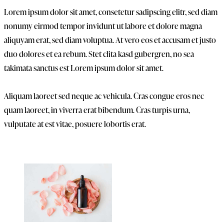
Lorem ipsum dolor sit amet, consetetur sadipscing elitr, sed diam
nonumy eirmod tempor invidunt ut labore et dolore magna
aliquyam erat, sed diam voluptua. At vero eos et accusam et justo
duo dolores et ea rebum. Stet clita kasd gubergren, no sea
takimata sanctus est Lorem ipsum dolor sit amet.
Aliquam laoreet sed neque ac vehicula. Cras congue eros nec
quam laoreet, in viverra erat bibendum. Cras turpis urna,
vulputate at est vitae, posuere lobortis erat.